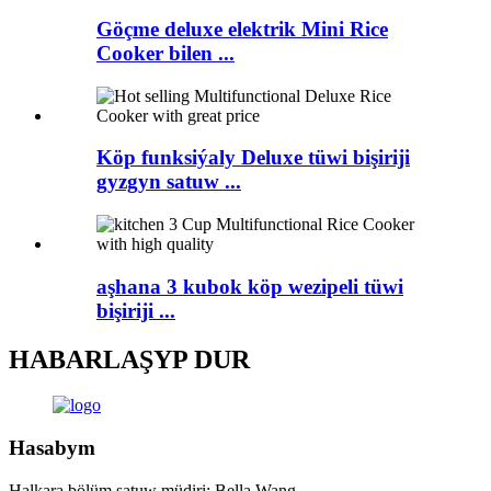
Göçme deluxe elektrik Mini Rice
Cooker bilen ...
Köp funksiýaly Deluxe tüwi bişiriji
gyzgyn satuw ...
aşhana 3 kubok köp wezipeli tüwi
bişiriji ...
HABARLAŞYP DUR
Hasabym
Halkara bölüm satuw müdiri: Bella Wang