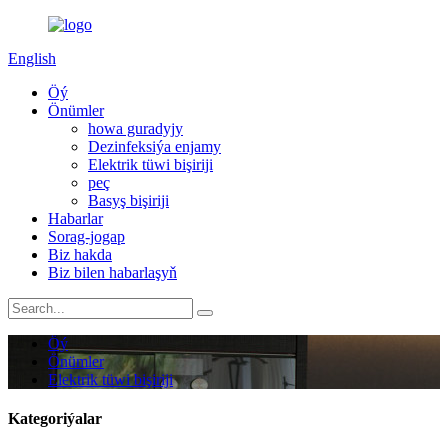
English
Öý
Önümler
howa guradyjy
Dezinfeksiýa enjamy
Elektrik tüwi bişiriji
peç
Basyş bişiriji
Habarlar
Sorag-jogap
Biz hakda
Biz bilen habarlaşyň
Öý
Önümler
Elektrik tüwi bişiriji
Kategoriýalar