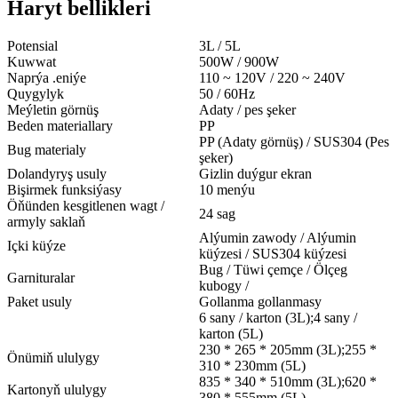
Haryt bellikleri
Potensial
3L / 5L
Kuwwat
500W / 900W
Naprýa .eniýe
110 ~ 120V / 220 ~ 240V
Quygylyk
50 / 60Hz
Meýletin görnüş
Adaty / pes şeker
Beden materiallary
PP
PP (Adaty görnüş) / SUS304 (Pes
Bug materialy
şeker)
Dolandyryş usuly
Gizlin duýgur ekran
Bişirmek funksiýasy
10 menýu
Öňünden kesgitlenen wagt /
24 sag
armyly saklaň
Alýumin zawody / Alýumin
Içki küýze
küýzesi / SUS304 küýzesi
Bug / Tüwi çemçe / Ölçeg
Garnituralar
kubogy /
Paket usuly
Gollanma gollanmasy
6 sany / karton (3L);4 sany /
karton (5L)
230 * 265 * 205mm (3L);255 *
Önümiň ululygy
310 * 230mm (5L)
835 * 340 * 510mm (3L);620 *
Kartonyň ululygy
380 * 555mm (5L)