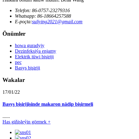
Telefon: 86-0757-23279316
Whatsapp: 86-18664257588
E-poçta:
suliying2021@gmail.com
Önümler
howa guradyjy
Dezinfeksiýa enjamy
Elektrik tüwi bişiriji
peç
Basyş bişiriji
Wakalar
17/01/22
Basyş bişirijisinde makaron nädip bişirmeli
......
Has giňişleýin görmek +