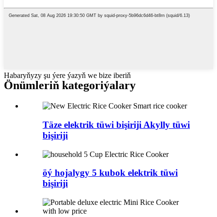
Habaryňyzy şu ýere ýazyň we bize iberiň
Önümleriň kategoriýalary
Täze elektrik tüwi bişiriji Akylly tüwi
bişiriji
öý hojalygy 5 kubok elektrik tüwi
bişiriji