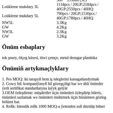
1134pcs / 20GP;2184pcs /
Loükleme mukdary 3L
40GP;2550pcs / 40HQ
790pcs / 20GP;1530pcs /
Loükleme mukdary 5L
40GP;1780pcs / 40HQ
NW5L
3.3Kg
GW
4.2Kg
NW3L
2.3Kg
GW
3.2Kg
Önüm esbaplary
tok şnury, ölçeg käsesi, tüwi çemçe, metal desugar plastinka
Önümiň artykmaçlyklary
1. Pes MOQ: iki tarapyň hem iş isleglerini kanagatlandyrmak
2. Gowy hil: kompaniýanyň hil gözegçiligi bar we ähli önümler
ýerli sertifikat standartlaryna laýyk gelýär
3.OEM özleşdirme: müşderiler üçin önümleri özleşdirip bileris,
önümleri sazlamak we önümleri öndürmek üçin hünärmen gözleg
bölümi bar.
4. Reňk: Islendik reňk 1000 MOQ-a ýetenden soň düzülip bilner