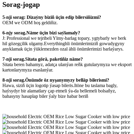
Sorag-jogap
5-nji sorag: Dizaýny biziň üçin edip bilersiňizmi?
OEM we ODM hoş geldiňiz.
6-njy sorag.Näme üçin bizi saýlamaly?
J: Professional we tejribeli Ylmy-barlag topary, ygtybarly we berk
hil gözegçilik ulgamy.Everythinghli önümlerimiziň gowudygyny
anyklamak üçin ýüklemezden ozal ähli önümlerimizi barlaýarys.
7-nji sorag.Sitata görä, paketiňiz näme?
Sitata beren bahamyz, adatça ulanýan reňk gutularymyza we eksport
kartonlarymyza esaslanýar.
8-nji sorag.Önümde öz nyşanymyzy belläp bilerismi?
Hawa, siziň üçin logotip ýasap bileris.Itöne bu taslama bagly,
haýsydyr bir alamatlary çap etmeli ýa-da bellemeli bolsaňyz,
bahasyny hasaplap biler ýaly bize habar beriň