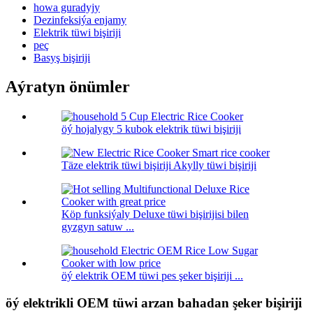
howa guradyjy
Dezinfeksiýa enjamy
Elektrik tüwi bişiriji
peç
Basyş bişiriji
Aýratyn önümler
öý hojalygy 5 kubok elektrik tüwi bişiriji
Täze elektrik tüwi bişiriji Akylly tüwi bişiriji
Köp funksiýaly Deluxe tüwi bişirijisi bilen
gyzgyn satuw ...
öý elektrik OEM tüwi pes şeker bişiriji ...
öý elektrikli OEM tüwi arzan bahadan şeker bişiriji