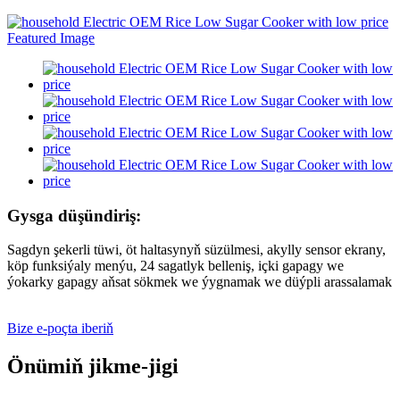
Gysga düşündiriş:
Sagdyn şekerli tüwi, öt haltasynyň süzülmesi, akylly sensor ekrany,
köp funksiýaly menýu, 24 sagatlyk belleniş, içki gapagy we
ýokarky gapagy aňsat sökmek we ýygnamak we düýpli arassalamak
Bize e-poçta iberiň
Önümiň jikme-jigi