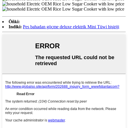
Öňki:
Indiki:
Pes bahadan göçme deluxe elektrik Mini Tüwi bişiriji