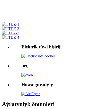
Elektrik tüwi bişiriji
peç
Howa guradyjy
Aýratynlyk önümleri