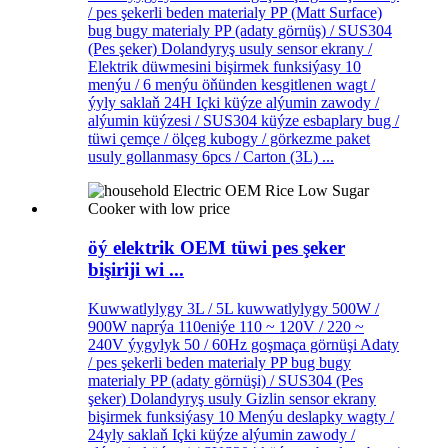
/ pes şekerli beden materialy PP (Matt Surface)
bug bugy materialy PP (adaty görnüş) / SUS304
(Pes şeker) Dolandyryş usuly sensor ekrany /
Elektrik düwmesini bişirmek funksiýasy 10
menýu / 6 menýu öňünden kesgitlenen wagt /
ýyly saklaň 24H Içki küýze alýumin zawody /
alýumin küýzesi / SUS304 küýze esbaplary bug /
tüwi çemçe / ölçeg kubogy / görkezme paket
usuly gollanmasy 6pcs / Carton (3L) ...
öý elektrik OEM tüwi pes şeker
bişiriji wi ...
Kuwwatlylygy 3L / 5L kuwwatlylygy 500W /
900W naprýa 110eniýe 110 ~ 120V / 220 ~
240V ýygylyk 50 / 60Hz goşmaça görnüşi Adaty
/ pes şekerli beden materialy PP bug bugy
materialy PP (adaty görnüşi) / SUS304 (Pes
şeker) Dolandyryş usuly Gizlin sensor ekrany
bişirmek funksiýasy 10 Menýu deslapky wagty /
24yly saklaň Içki küýze alýumin zawody /