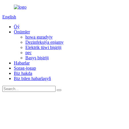
English
Öý
Önümler
howa guradyjy
Dezinfeksiýa enjamy
Elektrik tüwi bişiriji
peç
Basyş bişiriji
Habarlar
Sorag-jogap
Biz hakda
Biz bilen habarlaşyň