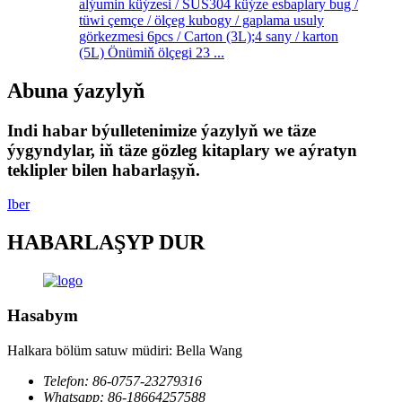
alýumin küýzesi / SUS304 küýze esbaplary bug /
tüwi çemçe / ölçeg kubogy / gaplama usuly
görkezmesi 6pcs / Carton (3L);4 sany / karton
(5L) Önümiň ölçegi 23 ...
Abuna ýazylyň
Indi habar býulletenimize ýazylyň we täze
ýygyndylar, iň täze gözleg kitaplary we aýratyn
teklipler bilen habarlaşyň.
Iber
HABARLAŞYP DUR
Hasabym
Halkara bölüm satuw müdiri: Bella Wang
Telefon: 86-0757-23279316
Whatsapp: 86-18664257588