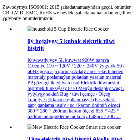
Zawodymyz ISO9001: 2015 şahadatnamasyndan geçdi, önümler
CB, LV D, EMC, RoHS we beýleki şahadatnamalardan geçdi we
ygtybarly önümlerimizdir.
öý hojalygy 5 kubok elektrik tüwi
bişiriji
Kuwwatlylygy 5L kuwwat 900W naprýa
110eniýe 110 ~ 120V / 220 ~ 240V ýygylyk 50 /
60Hz goşmaça görnüşi Adaty / pes şekerli beden
materialy poslamaýan polatdan ýasalan material
PP gözegçilik edilýän usul Elektrik düwmesini
bişirmek funksiýasy 8/10 Menýu deslapky wagt /
ýylylygy saklaň Bug / tüwi çemçe / Ölçeg
kubogy / görkezme gollanmasy / (Pes şekerli
gap) gaplama usuly 4pc / karton önümiň ölçegi
380 * 280 * 260mm karton ölçegi 635 * 423 *
620mm adingükleme mukdary 648pcs / 20G ...
Täze elektrik tüwi bişiriji Akylly tüwi