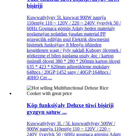
bişiriji
Kuwwatlylygy 5L kuwwat 900W naprýa
110eniýe 110 ~ 120V / 220 ~ 240V ýygylyk 50 /
60Hz Goşmaça görnüş Adaty beden materialy
poslamaýan polatdan ýasalan material PP
gözegçilik edilýän usul Elektrik düwmesini
bişirmek funksiýasy 8 Menýu öňünden
kesgitlenen wagt / ýyly saklaň Kubogy ölçemek /
görkezme el bilen gaplama usuly 4pc / karton
önümiň ölçegi 380 * 280 * 260mm karton ölçegi
635 * 423 * 620mm adingükleme mukdary
648pcs / 20GP;1452 sany / 40GP;1648pcs /
40HQ Cer ...
Köp funksiýaly Deluxe tüwi bişiriji
gyzgyn satuw ...
Kuwwatlylygy 3L / 5L kuwwatlylygy 500W /
900W naprýa 110eniýe 110 ~ 120V / 220 ~
240V ýygylyk 50 / 60Hz goşmaça görnüşi Adaty