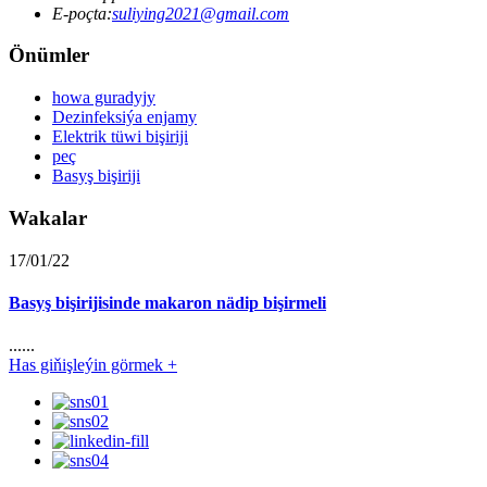
E-poçta:
suliying2021@gmail.com
Önümler
howa guradyjy
Dezinfeksiýa enjamy
Elektrik tüwi bişiriji
peç
Basyş bişiriji
Wakalar
17/01/22
Basyş bişirijisinde makaron nädip bişirmeli
......
Has giňişleýin görmek +